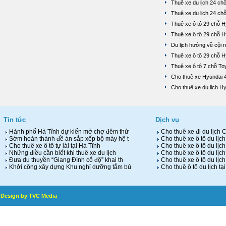
Thuê xe du lịch 24 ch
Thuê xe du lịch 24 ch
Thuê xe ô tô 29 chỗ H
Thuê xe ô tô 29 chỗ 
Du lịch hướng về cội
Thuê xe ô tô 29 chỗ 
Thuê xe ô tô 7 chỗ To
Cho thuê xe Hyundai 
Cho thuê xe du lịch H
Tin tức
Dịch vụ
Hàn‌h phố Hà Tĩnh dự kiến mở chợ đêm thử
Cho thuê xe đi du lịch
Sớm hoàn thành đề án sắp xếp bộ máy hệ t
Cho thuê xe ô tô du lịch
Cho thuê xe ô tô tự lái tại Hà Tĩnh
Cho thuê xe ô tô du lịch
Những điều cần biết khi thuê xe du lịch
Cho thuê xe ô tô du lịch
Đưa du thuyền “Giang Đình cổ độ” khai th
Cho thuê xe ô tô du lịch
Khởi công xây dựng Khu nghỉ dưỡng tắm bù
Cho thuê ô tô du lịch tạ
Design by TVC Media