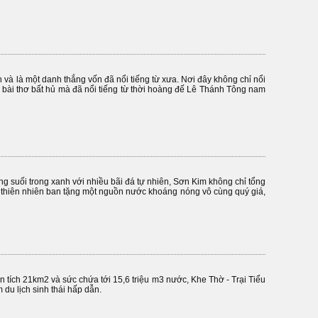
và là một danh thắng vốn đã nổi tiếng từ xưa. Nơi đây không chỉ nổi
 bài thơ bất hủ mà đã nổi tiếng từ thời hoàng đế Lê Thánh Tông nam
òng suối trong xanh với nhiều bãi đá tự nhiên, Sơn Kim không chỉ tổng
 thiên nhiên ban tặng một nguồn nước khoáng nóng vô cùng quý giá,
n tích 21km2 và sức chứa tới 15,6 triệu m3 nước, Khe Thờ - Trại Tiểu
 du lịch sinh thái hấp dẫn.