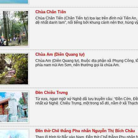
Chùa Chân Tiên
Chùa Chân Tiên (Chân Tiên tự) tọa lạc trên đỉnh núi Tiên An
đệ nhất danh lam”, nổi tiếng bởi khung cảnh nên thơ, hùng vỹ
Chùa Am (Diên Quang tự)
Chùa Am (Diên Quang tự), thuộc địa phận xã Phụng Công, t
phía nam núi Am Sơn, nên thường gọi là chùa Am.
Đền Chiêu Trưng
Từ xưa, ngạn ngữ xứ Nghệ đã lưu truyền câu: “Đền Cờn, Đền
nhất xứ Nghệ. Chiêu Trưng, một trong số đó, nằm ở xã Thạch
Đền thờ Chế thắng Phu nhân Nguyễn Thị Bích Châu
Theo lộ trình từ Bắc vào Nam, Đền thờ Chế thắng Phu nhân Ng