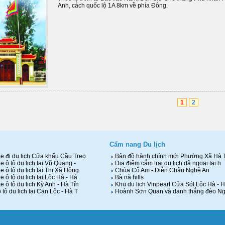
Anh, cách quốc lộ 1A 8km về phía Đông.
1
2
Cẩm nang Du lịch
e đi du lịch Cửa khẩu Cầu Treo
Bản đồ hành chính mới Phường Xã Hà 
 ô tô du lịch tại Vũ Quang -
Địa điểm cắm trại du lịch dã ngoại tại h
 ô tô du lịch tại Thị Xã Hồng
Chùa Cổ Am - Diễn Châu Nghệ An
 ô tô du lịch tại Lộc Hà - Hà
Bà nà hills
 ô tô du lịch Kỳ Anh - Hà Tĩn
Khu du lịch Vinpearl Cửa Sót Lộc Hà - 
tô du lịch tại Can Lộc - Hà T
Hoành Sơn Quan và danh thắng đèo N