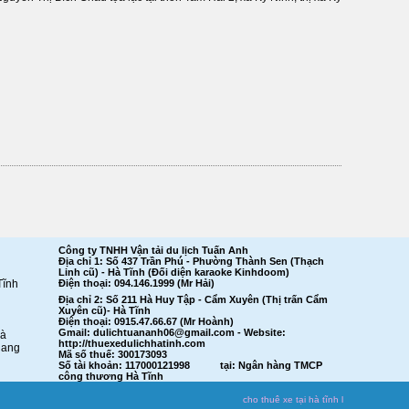
Công ty TNHH Vận tải du lịch Tuấn Anh
Địa chỉ 1: Số 437 Trần Phú - Phường Thành Sen (Thạch
Linh cũ) - Hà Tĩnh (Đối diện karaoke Kinhdoom)
Tĩnh
Điện thoại: 094.146.1999 (Mr Hải)
Địa chỉ 2: Số 211 Hà Huy Tập - Cẩm Xuyên (Thị trấn Cẩm
Xuyên cũ)- Hà Tĩnh
Điện thoại: 0915.47.66.67 (Mr Hoành)
Gmail:
dulichtuananh06@gmail.com
- Website:
Hà
http://thuexedulichhatinh.com
gang
Mã số thuế: 300173093
Số tài khoản: 117000121998 tại: Ngân hàng TMCP
công thương Hà Tĩnh
cho thuê xe tại hà tĩnh
l