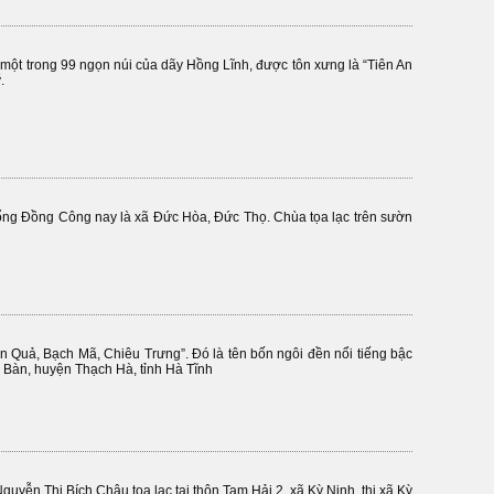
, một trong 99 ngọn núi của dãy Hồng Lĩnh, được tôn xưng là “Tiên An
.
ổng Đồng Công nay là xã Đức Hòa, Đức Thọ. Chùa tọa lạc trên sườn
 Quả, Bạch Mã, Chiêu Trưng”. Đó là tên bốn ngôi đền nổi tiếng bậc
 Bàn, huyện Thạch Hà, tỉnh Hà Tĩnh
uyễn Thị Bích Châu tọa lạc tại thôn Tam Hải 2, xã Kỳ Ninh, thị xã Kỳ