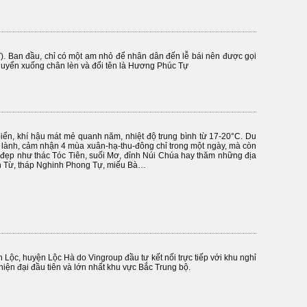
). Ban đầu, chỉ có một am nhỏ để nhân dân đến lễ bái nên được gọi
huyển xuống chân lèn và đổi tên là Hương Phúc Tự
iển, khí hậu mát mẻ quanh năm, nhiệt độ trung bình từ 17-20°C. Du
 lành, cảm nhận 4 mùa xuân-hạ-thu-đông chỉ trong một ngày, mà còn
 đẹp như thác Tóc Tiên, suối Mơ, đỉnh Núi Chúa hay thăm những địa
nh Từ, tháp Nghinh Phong Tự, miếu Bà…
 Lộc, huyện Lộc Hà do Vingroup đầu tư kết nối trực tiếp với khu nghỉ
iện đại đầu tiên và lớn nhất khu vực Bắc Trung bộ.