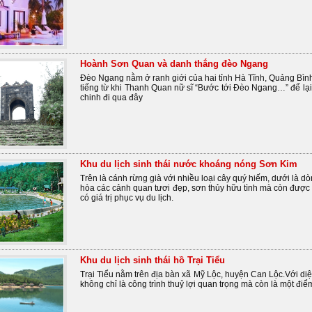
Hoành Sơn Quan và danh thắng đèo Ngang
Đèo Ngang nằm ở ranh giới của hai tỉnh Hà Tĩnh, Quảng Bình 
tiếng từ khi Thanh Quan nữ sĩ “Bước tới Đèo Ngang…” để lại
chinh đi qua đây
Khu du lịch sinh thái nước khoáng nóng Sơn Kim
Trên là cánh rừng già với nhiều loại cây quý hiếm, dưới là d
hòa các cảnh quan tươi đẹp, sơn thủy hữu tình mà còn được
có giá trị phục vụ du lịch.
Khu du lịch sinh thái hồ Trại Tiểu
Trại Tiểu nằm trên địa bàn xã Mỹ Lộc, huyện Can Lộc.Với diệ
không chỉ là công trình thuỷ lợi quan trọng mà còn là một điểm