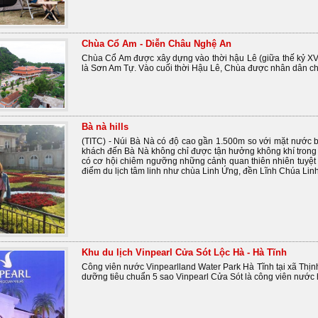
Chùa Cổ Am - Diễn Châu Nghệ An
Chùa Cổ Am được xây dựng vào thời hậu Lê (giữa thế kỷ XV
là Sơn Am Tự. Vào cuối thời Hậu Lê, Chùa được nhân dân c
Bà nà hills
(TITC) - Núi Bà Nà có độ cao gần 1.500m so với mặt nước b
khách đến Bà Nà không chỉ được tận hưởng không khí trong
có cơ hội chiêm ngưỡng những cảnh quan thiên nhiên tuyệt
điểm du lịch tâm linh như chùa Linh Ứng, đền Lĩnh Chúa Li
Khu du lịch Vinpearl Cửa Sót Lộc Hà - Hà Tĩnh
Công viên nước Vinpearlland Water Park Hà Tĩnh tại xã Thịnh
dưỡng tiêu chuẩn 5 sao Vinpearl Cửa Sót là công viên nước h